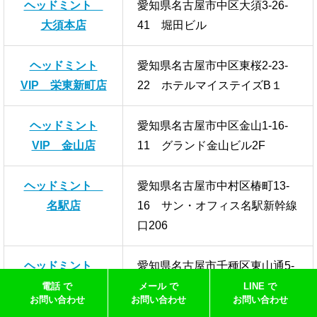
ヘッドミント
愛知県名古屋市中区大須3-26-
大須本店
41 堀田ビル
ヘッドミント
愛知県名古屋市中区東桜2-23-
VIP 栄東新町店
22 ホテルマイステイズB１
ヘッドミント
愛知県名古屋市中区金山1-16-
VIP 金山店
11 グランド金山ビル2F
ヘッドミント
愛知県名古屋市中村区椿町13-
名駅店
16 サン・オフィス名駅新幹線
口206
ヘッドミント
愛知県名古屋市千種区東山通5-
東山店
113 オークラビル6F
電話 で
メール で
LINE で
お問い合わせ
お問い合わせ
お問い合わせ