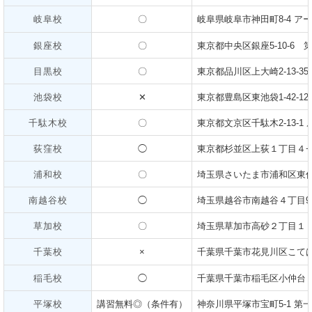
岐阜校
〇
岐阜県岐阜市神田町8-4 アー
銀座校
〇
東京都中央区銀座5-10-6 
目黒校
〇
東京都品川区上大崎2-13-35
池袋校
✕
東京都豊島区東池袋1-42-12
千駄木校
〇
東京都文京区千駄木2-13-1
荻窪校
◯
東京都杉並区上荻１丁目４−７
浦和校
〇
埼玉県さいたま市浦和区東仲町
南越谷校
◯
埼玉県越谷市南越谷４丁目9−
草加校
〇
埼玉県草加市高砂２丁目１１
千葉校
×
千葉県千葉市花見川区こてはし台6
稲毛校
◯
千葉県千葉市稲毛区小仲台２
平塚校
講習無料◎（条件有）
神奈川県平塚市宝町5-1 第一興