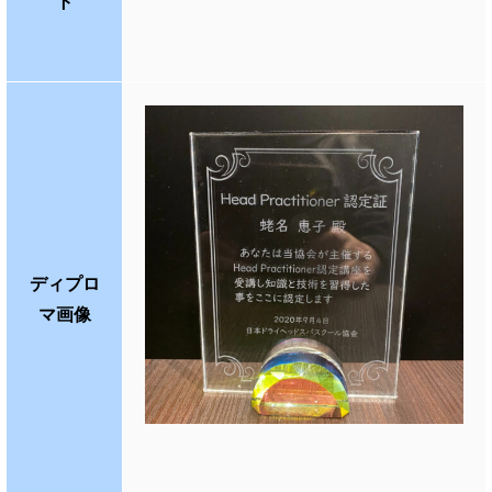
ト
ディプロ
マ画像