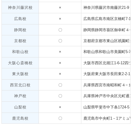
神奈川藤沢校
×
神奈川県藤沢市南藤沢21-9
広島校
×
広島県広島市南区京橋町7-14 
静岡校
〇
静岡県静岡市葵区御幸町４−
京都校
〇
京都府京都市東山区祇園町北側270
和歌山校
×
和歌山県和歌山市美園町5-7-
大阪心斎橋校
×
大阪市西区北堀江1-6-12四
東大阪校
×
大阪府東大阪市長田東2-2‐
西宮北口校
〇
兵庫県西宮市南昭和町４−１０
神戸校
〇
兵庫県神戸市中央区元町通1丁目
山梨校
×
山梨県甲斐市中下条1724-5
鹿児島校
〇
鹿児島市中央町1－1アミュ