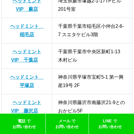
ヘッドミント
埼玉県蕨市塚越2-1-17TPビル
VIP 蕨店
201号室
ヘッドミント
千葉県千葉市稲毛区小仲台2-6-
稲毛店
7 スエタケビル3階
ヘッドミント
千葉県千葉市中央区新町1-13
VIP 千葉店
木村ビル
ヘッドミント
神奈川県平塚市宝町5-1 第一興
平塚店
産19号 2F
ヘッドミント
神奈川県藤沢市南藤沢21-9との
VIP 藤沢店
おかビル5F
電話 で
メール で
LINE で
お問い合わせ
お問い合わせ
お問い合わせ
ヘッドミント
栃木県宇都宮市東宿郷１丁目４