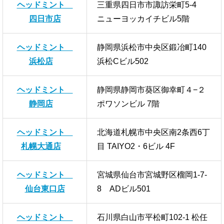
ヘッドミント
三重県四日市市諏訪栄町5-4
四日市店
ニューヨッカイチビル5階
ヘッドミント
静岡県浜松市中央区鍛冶町140
浜松店
浜松Cビル502
ヘッドミント
静岡県静岡市葵区御幸町４−２
静岡店
ポワソンビル 7階
ヘッドミント
北海道札幌市中央区南2条西6丁
札幌大通店
目 TAIYO2・6ビル 4F
ヘッドミント
宮城県仙台市宮城野区榴岡1-7-
仙台東口店
8 ADビル501
ヘッドミント
石川県白山市平松町102-1 松任