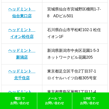
ヘッドミント
宮城県仙台市宮城野区榴岡1-7-
仙台東口店
8 ADビル501
ヘッドミント
石川県白山市平松町102-1 松任
イオン松任店
イオン1F
ヘッドミント
新潟県新潟市中央区花園1-5-3
新潟店
ネットワークビル花園205
ヘッドミント
東京都足立区千住2丁目37-1
北千住店
ロイヤルハイツ白根305号室
ヘッドミント
東京都豊島区巣鴨1丁目11-4
電話 で
メール で
LINE で
巣鴨店
スカイタワーアネックス５F
お問い合わせ
お問い合わせ
お問い合わせ