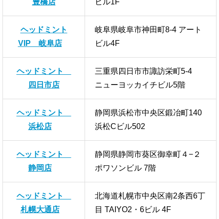
豊橋店
ビル1F
ヘッドミント
岐阜県岐阜市神田町8-4 アート
VIP 岐阜店
ビル4F
ヘッドミント
三重県四日市市諏訪栄町5-4
四日市店
ニューヨッカイチビル5階
ヘッドミント
静岡県浜松市中央区鍛冶町140
浜松店
浜松Cビル502
ヘッドミント
静岡県静岡市葵区御幸町４−２
静岡店
ポワソンビル 7階
ヘッドミント
北海道札幌市中央区南2条西6丁
札幌大通店
目 TAIYO2・6ビル 4F