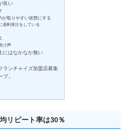
が良い
す
約が取りやすい状態にする
に過剰発注をしている
上
掛け声
上にはなかなか無い
フランチャイズ加盟店募集
ーブ」
均リピート率は30％