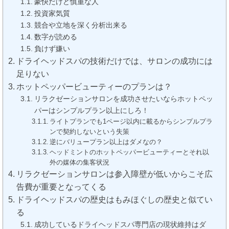
豪快だけど慎重な人
投資家気質
競合や立地を深く分析出来る
数字が読める
負けず嫌い
ドライヘッドスパの技術だけでは、サロンの成功には
足りない
ホットペッパービューティーのプランは？
リラクゼーションサロンを成功させたいならホットペッ
パーはシンプルプラン以上にしろ！
ライトプランでも1ページ以内に載るからシンプルプラ
ンで契約しないという失策
逆にバリュープラン以上はダメなの？
ヘッドミントのホットペッパービューティーとそれ以
外の媒体の集客状況
リラクゼーションサロンは参入障壁が低いからこそ広
告費が重要となってくる
ドライヘッドスパの歴史はもみほぐしの歴史と似てい
る
成功しているドライヘッドスパ専門店の現状維持はダ