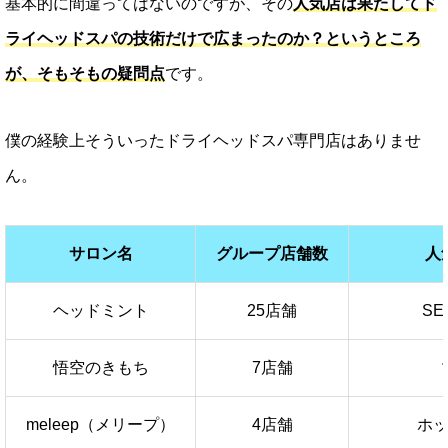
基本的に間違ってはないのですが、その
人気店は果たしてド
ライヘッドスパの技術だけで広まったのか？というところ
が、そもそもの疑問点
です。
僕の経験上そういったドライヘッドスパ専門店はありませ
ん。
サロン名
グループ店舗数
人
ヘッドミント
25店舗
S
悟空のきもち
7店舗
meleep（メリープ）
4店舗
ホ