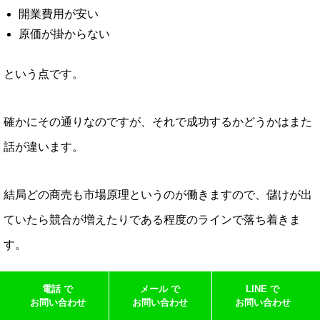
開業費用が安い
原価が掛からない
という点です。
確かにその通りなのですが、それで成功するかどうかはまた
話が違います。
結局どの商売も市場原理というのが働きますので、儲けが出
ていたら競合が増えたりである程度のラインで落ち着きま
す。
電話 で
メール で
LINE で
そのラインを大きく超えようと思うと
お問い合わせ
お問い合わせ
お問い合わせ